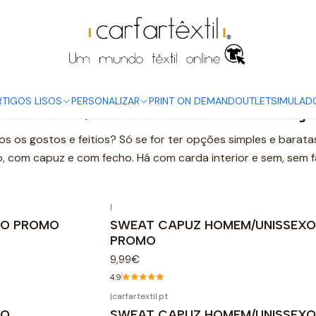
Início
ARTIGOS LISOS
CASACOS, CAMISOLAS E CALÇAS
RTIGOS LISOS
PERSONALIZAR
PRINT ON DEMAND
OUTLET
SIMULAD
ASACOS, CAMISOLAS E CALÇ
os os gostos e feitios? Só se for ter opções simples e barat
 com capuz e com fecho. Há com carda interior e sem, sem fal
|
XO PROMO
SWEAT CAPUZ HOMEM/UNISSEX
PROMO
9,99€
4.9
|
carfartextil.pt
XO
SWEAT CAPUZ HOMEM/UNISSEX