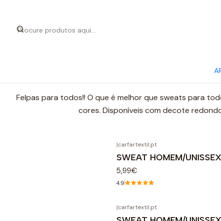
A
C
Felpas para todos!! O que é melhor que sweats para tod
cores. Disponíveis com decote redondo,
|
carfartextil.pt
SWEAT HOMEM/UNISSE
5,99€
4.9
|
carfartextil.pt
SWEAT HOMEM/UNISSE