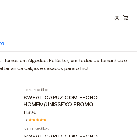
OR
AS
as. Temos em Algodão, Poliéster, em todos os tamanhos e
tar ainda calças e casacos para o frio!
|
carfartextil.pt
O
SWEAT CAPUZ COM FECHO
HOMEM/UNISSEXO PROMO
11,99€
5.0
|
carfartextil.pt
O
SWEAT CAPUZ COM FECHO