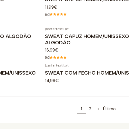
11,99€
5.0
|
carfartextil.pt
XO ALGODÃO
SWEAT CAPUZ HOMEM/UNISSEX
ALGODÃO
16,99€
5.0
|
carfartextil.pt
MEM/UNISSEXO
SWEAT COM FECHO HOMEM/UNI
14,99€
1
2
»
Último