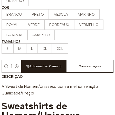
UNISSEXO
COR
BRANCO
PRETO
MESCLA
MARINHO
ROYAL
VERDE
BORDEAUX
VERMELHO
LARANJA
AMARELO
TAMANHOS
S
M
L
XL
2XL
Adicionar ao Carrinho
Comprar agora
Quantidade
DESCRIÇÃO
A Sweat de Homem/Unissexo com a melhor relação
Qualidade/Preço!
Sweatshirts de