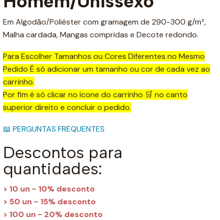
Homem/Unissexo
Em Algodão/Poliéster com gramagem de 290-300 g/m²,
Malha cardada, Mangas compridas e Decote redondo.
Para Escolher Tamanhos ou Cores Diferentes no Mesmo
Pedido É só adicionar um tamanho ou cor de cada vez ao
carrinho.
Por fim é só clicar no ícone do carrinho 🛒 no canto
superior direito e concluir o pedido.
📖 PERGUNTAS FREQUENTES
Descontos para
quantidades:
> 10 un - 10% desconto
> 50 un - 15% desconto
> 100 un - 20% desconto