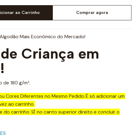
icionar ao Carrinho
Comprar agora
 Algodão Mais Económico do Mercado!
de Criança em
!
 de 180 g/m².
ou Cores Diferentes no Mesmo Pedido É só adicionar um
ez ao carrinho.
ne do carrinho 🛒 no canto superior direito e concluir o
TES