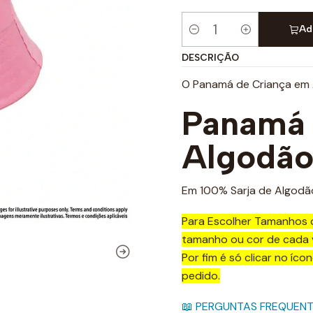
Ad
Quantidade
DESCRIÇÃO
O Panamá de Criança em
Panamá 
Algodão
Em 100% Sarja de Algodão
Para Escolher Tamanhos 
tamanho ou cor de cada v
Por fim é só clicar no íco
pedido.
📖 PERGUNTAS FREQUEN