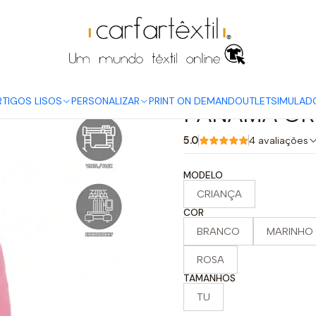
Início
ARTIGOS LISOS
BONÉS
PANAMÁ CRIANÇA
RTIGOS LISOS
PERSONALIZAR
PRINT ON DEMAND
OUTLET
SIMULAD
PANAMÁ CR
5.0
4 avaliações
MODELO
CRIANÇA
COR
BRANCO
MARINHO
ROSA
TAMANHOS
TU