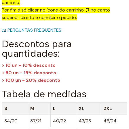
carrinho.
Por fim é só clicar no ícone do carrinho 🛒 no canto
superior direito e concluir o pedido.
📖 PERGUNTAS FREQUENTES
Descontos para
quantidades:
> 10 un - 10% desconto
> 50 un - 15% desconto
> 100 un - 20% desconto
Tabela de medidas
S
M
L
XL
2XL
34/20
37/21
40/22
43/23
46/24