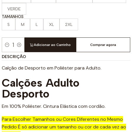
VERDE
TAMANHOS
S
M
L
XL
2XL
Adicionar ao Carrinho
Comprar agora
Quantidade
DESCRIÇÃO
Calção de Desporto em Poliéster para Adulto.
Calções Adulto
Desporto
Em 100% Poliéster. Cintura Elástica com cordão.
Para Escolher Tamanhos ou Cores Diferentes no Mesmo
Pedido É só adicionar um tamanho ou cor de cada vez ao