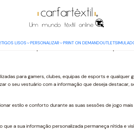
Início
Um Mundo Têxtil no Blog
T-shirts para Gamers e Esports
RTIGOS LISOS
PERSONALIZAR
PRINT ON DEMAND
OUTLET
SIMULAD
T-shirts para Gamers e Esport
alizadas para gamers, clubes, equipas de esports e qualque
zar o seu vestuário com a informação que deseja destacar, s
onar estilo e conforto durante as suas sessões de jogo mai
do que a sua informação personalizada permaneça nítida e v