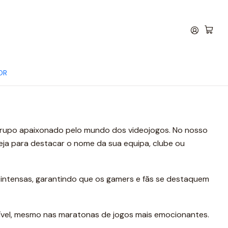
OR
s
r grupo apaixonado pelo mundo dos videojogos. No nosso
eja para destacar o nome da sua equipa, clube ou
s intensas, garantindo que os gamers e fãs se destaquem
isível, mesmo nas maratonas de jogos mais emocionantes.