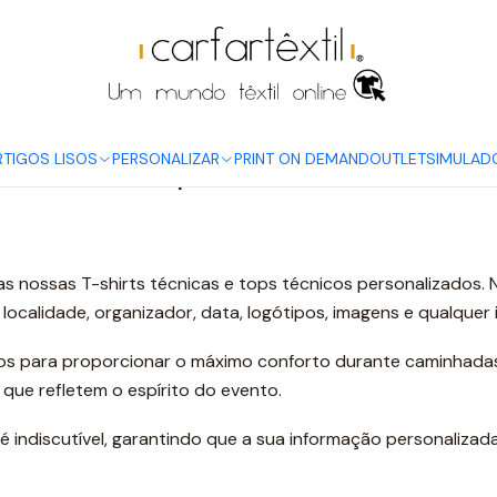
Início
Um Mundo Têxtil no Blog
T-shirts para Caminhadas
RTIGOS LISOS
PERSONALIZAR
PRINT ON DEMAND
OUTLET
SIMULAD
T-shirts para Caminhadas
 nossas T-shirts técnicas e tops técnicos personalizados. 
localidade, organizador, data, logótipos, imagens e qualque
dos para proporcionar o máximo conforto durante caminhada
 que refletem o espírito do evento.
 é indiscutível, garantindo que a sua informação personaliza