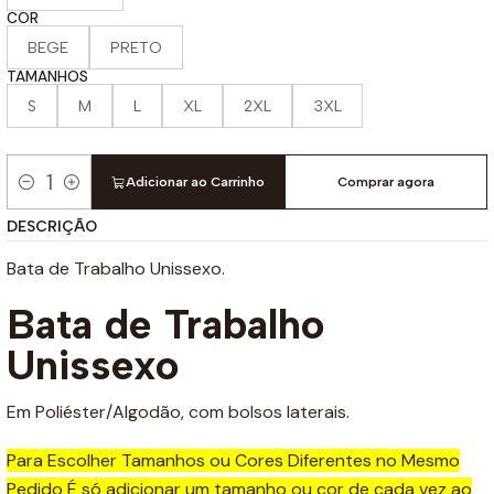
COR
BEGE
PRETO
TAMANHOS
S
M
L
XL
2XL
3XL
Adicionar ao Carrinho
Comprar agora
Quantidade
DESCRIÇÃO
Bata de Trabalho Unissexo.
Bata de Trabalho
Unissexo
Em Poliéster/Algodão, com bolsos laterais.
Para Escolher Tamanhos ou Cores Diferentes no Mesmo
Pedido É só adicionar um tamanho ou cor de cada vez ao