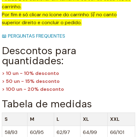
carrinho.
Por fim é só clicar no ícone do carrinho 🛒 no canto
superior direito e concluir o pedido.
📖 PERGUNTAS FREQUENTES
Descontos para
quantidades:
> 10 un - 10% desconto
> 50 un - 15% desconto
> 100 un - 20% desconto
Tabela de medidas
S
M
L
XL
XXL
58/93
60/95
62/97
64/99
66/101